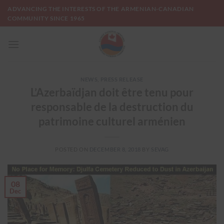
Skip
ADVANCING THE INTERESTS OF THE ARMENIAN-CANADIAN
to
COMMUNITY SINCE 1965
content
NEWS
,
PRESS RELEASE
L’Azerbaïdjan doit être tenu pour
responsable de la destruction du
patrimoine culturel arménien
POSTED ON
DECEMBER 8, 2018
BY
SEVAG
08
Dec