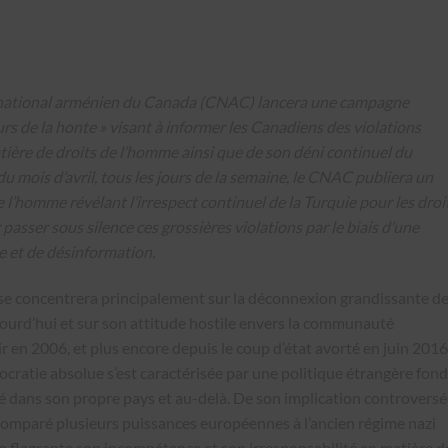
ité national arménien du Canada (CNAC) lancera une campagne
ours de la honte » visant à informer les Canadiens des violations
tière de droits de l’homme ainsi que de son déni continuel du
 mois d’avril, tous les jours de la semaine, le CNAC publiera un
e l’homme révélant l’irrespect continuel de la Turquie pour les droi
passer sous silence ces grossières violations par le biais d’une
e et de désinformation.
e concentrera principalement sur la déconnexion grandissante de
ujourd’hui et sur son attitude hostile envers la communauté
 en 2006, et plus encore depuis le coup d’état avorté en juin 2016,
cratie absolue s’est caractérisée par une politique étrangère fon
ivité dans son propre pays et au-delà. De son implication controvers
ir comparé plusieurs puissances européennes à l’ancien régime nazi
on flagrante son incompétence et son irresponsabilité en matière d