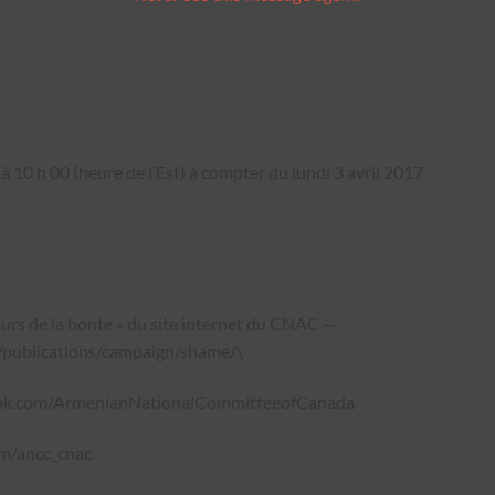
à 10 h 00 (heure de l’Est) à compter du lundi 3 avril 2017
ours de la honte » du site internet du CNAC —
/publications/campaign/shame/
\
k.com/ArmenianNationalCommitteeofCanada
m/ancc_cnac