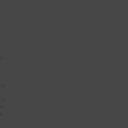
ts
 la
 la
dée
ée
e