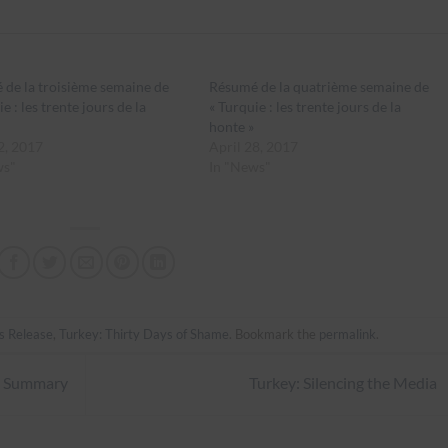
de la troisième semaine de
Résumé de la quatrième semaine de
e : les trente jours de la
« Turquie : les trente jours de la
honte »
2, 2017
April 28, 2017
ws"
In "News"
s Release
,
Turkey: Thirty Days of Shame
. Bookmark the
permalink
.
 1 Summary
Turkey: Silencing the Media