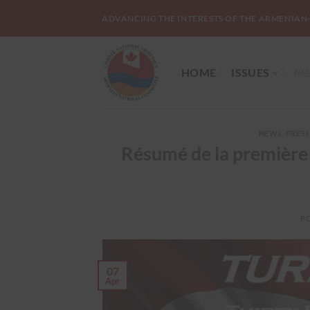
Skip
ADVANCING THE INTERESTS OF THE ARMENIAN
to
content
HOME
ISSUES
ME
NEWS
,
PRESS
Résumé de la première s
P
07
Apr