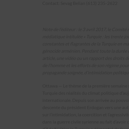
Contact: Sevag Belian (613) 235-2622
Note de l’éditeur : le 3 avril 2017, le Com
médiatique intitulée « Turquie : les trente j
constantes et flagrantes de la Turquie en ma
génocide arménien. Pendant toute la durée du
article, une vidéo ou un rapport des droits d
de l’homme et les efforts de son régime pour 
propagande soignée, d’intimidation politiqu
Ottawa — Le thème de la première semaine s
Turquie des réalités du climat politique d’a
internationale. Depuis son arrivée au pouvoir
descente du président Erdogan vers une auto
sur l’intimidation, la coercition et l’agress
dans la guerre civile syrienne au fait d’avo
d’Adolf Hitler, la Turquie a démontré de faç