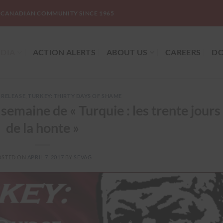
-CANADIAN COMMUNITY SINCE 1965
DIA
ACTION ALERTS
ABOUT US
CAREERS
DO
 RELEASE
,
TURKEY: THIRTY DAYS OF SHAME
emaine de « Turquie : les trente jours
de la honte »
OSTED ON
APRIL 7, 2017
BY
SEVAG