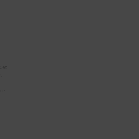
, et
.
de.