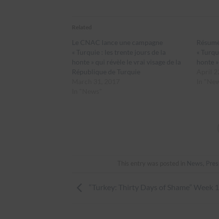
Related
Le CNAC lance une campagne
Résumé 
« Turquie : les trente jours de la
« Turqui
honte » qui révèle le vrai visage de la
honte »
République de Turquie
April 2
March 31, 2017
In "Ne
In "News"
This entry was posted in
News
,
Pres
“Turkey: Thirty Days of Shame” Week