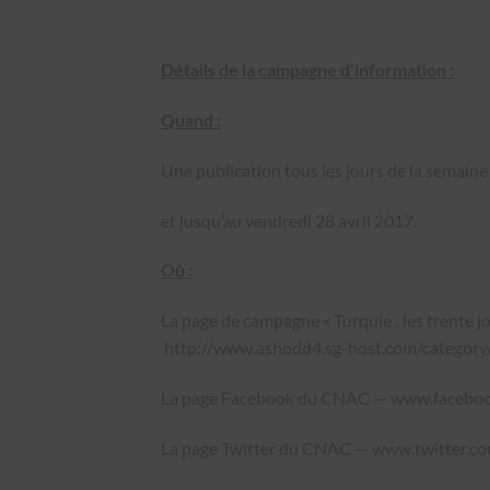
Détails de la campagne d’information :
Quand :
Une publication tous les jours de la semaine 
et jusqu’au vendredi 28 avril 2017.
Où :
La page de campagne « Turquie : les trente j
http://www.ashodd4.sg-host.com/category
La page Facebook du CNAC —
www.faceboo
La page Twitter du CNAC —
www.twitter.co