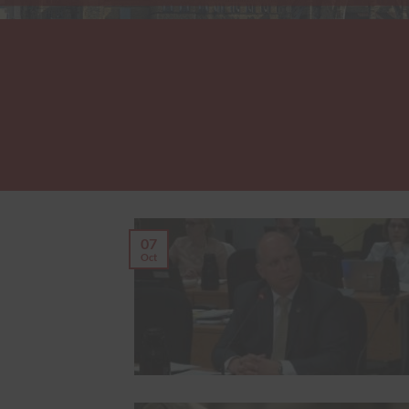
07
Oct