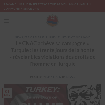
Skip
ADVANCING THE INTERESTS OF THE ARMENIAN-CANADIAN
to
COMMUNITY SINCE 1965
content
NEWS
,
PRESS RELEASE
,
TURKEY: THIRTY DAYS OF SHAME
Le CNAC achève sa campagne «
Turquie : les trente jours de la honte
» révélant les violations des droits de
l’homme en Turquie
POSTED ON
MAY 1, 2017
BY
SEVAG
01
May