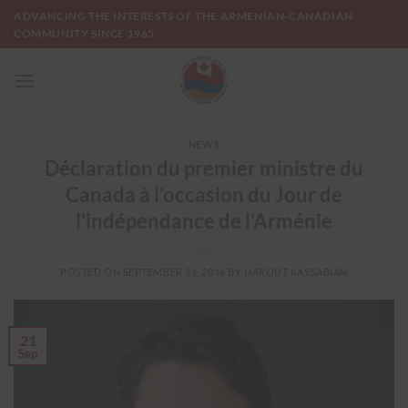
Skip
ADVANCING THE INTERESTS OF THE ARMENIAN-CANADIAN
to
COMMUNITY SINCE 1965
content
NEWS
Déclaration du premier ministre du
Canada à l’occasion du Jour de
l’indépendance de l’Arménie
POSTED ON
SEPTEMBER 21, 2016
BY
HAROUT KASSABIAN
21
Sep