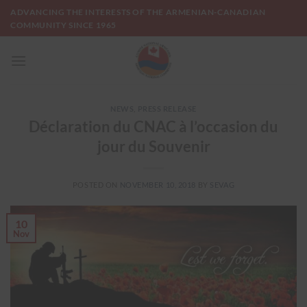
Skip
ADVANCING THE INTERESTS OF THE ARMENIAN-CANADIAN
to
COMMUNITY SINCE 1965
content
NEWS
,
PRESS RELEASE
Déclaration du CNAC à l’occasion du
jour du Souvenir
POSTED ON
NOVEMBER 10, 2018
BY
SEVAG
10
Nov