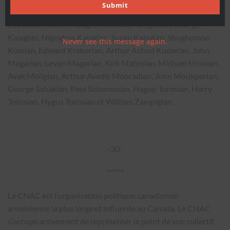
email
Submit
Andrew Antranig Chichakian, Samuel Chichakian, Richard
Essraelian, Sarkis Halagian, Richard Hoogasian, George
Kalagian, Nigoghos Kalagian, Susan Kalagian, Shoghomon
Never see this message again.
Koloian, Edward Krekorian, Arthur Ashod Kuderian, John
Magarian, Levon Magarian, Kirk Matosian, Michael Minoian,
Avak Moligian, Arthur Avedis Mooradian, John Moukperian,
George Sahakian, Paul Solomonian, Hagop Torosian, Harry
Torosian, Hygus Torosian et William Zampigian.
-30-
******
Le CNAC est l’organisation politique canadienne-
arménienne la plus large et influente au Canada. Le CNAC
s’occupe activement de représenter le point de vue collectif