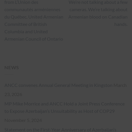
from L’Union des
We’re not talking about a few
communautés arméniennes
cameras. We’re talking about
du Québec, United Armenian
Armenian blood on Canadian
Committee of British
hands.
Columbia and United
Armenian Council of Ontario
NEWS
ANCC convenes Annual General Meeting in Kingston
March
23, 2026
MP Mike Morrice and ANCC Hold a Joint Press Conference
to Expose Azerbaijan’s Unsuitability as Host of COP29
November 5, 2024
Statement on the First-Year Anniversary of Azerbaijan’s