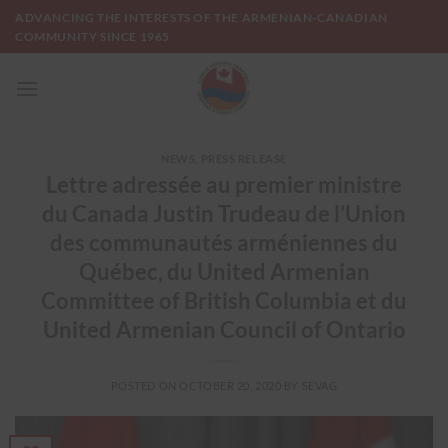
Skip
ADVANCING THE INTERESTS OF THE ARMENIAN-CANADIAN
to
COMMUNITY SINCE 1965
content
NEWS
,
PRESS RELEASE
Lettre adressée au premier ministre
du Canada Justin Trudeau de l’Union
des communautés arméniennes du
Québec, du United Armenian
Committee of British Columbia et du
United Armenian Council of Ontario
POSTED ON
OCTOBER 20, 2020
BY
SEVAG