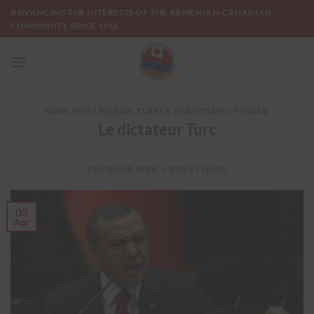
Skip
ADVANCING THE INTERESTS OF THE ARMENIAN-CANADIAN
to
COMMUNITY SINCE 1965
content
NEWS
,
PRESS RELEASE
,
TURKEY: THIRTY DAYS OF SHAME
Le dictateur Turc
POSTED ON
APRIL 5, 2017
BY
SEVAG
05
Apr