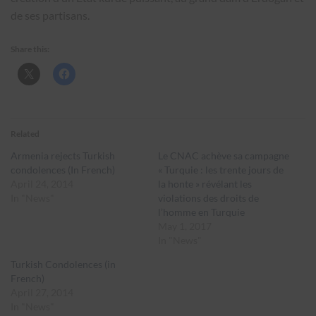
de ses partisans.
Share this:
Related
Armenia rejects Turkish
Le CNAC achève sa campagne
condolences (In French)
« Turquie : les trente jours de
April 24, 2014
la honte » révélant les
In "News"
violations des droits de
l’homme en Turquie
May 1, 2017
In "News"
Turkish Condolences (in
French)
April 27, 2014
In "News"