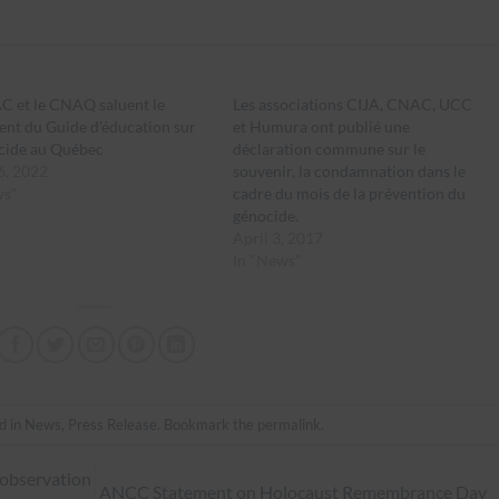
C et le CNAQ saluent le
Les associations CIJA, CNAC, UCC
nt du Guide d’éducation sur
et Humura ont publié une
ocide au Québec
déclaration commune sur le
6, 2022
souvenir, la condamnation dans le
ws"
cadre du mois de la prévention du
génocide.
April 3, 2017
In "News"
d in
News
,
Press Release
. Bookmark the
permalink
.
 observation
ANCC Statement on Holocaust Remembrance Day