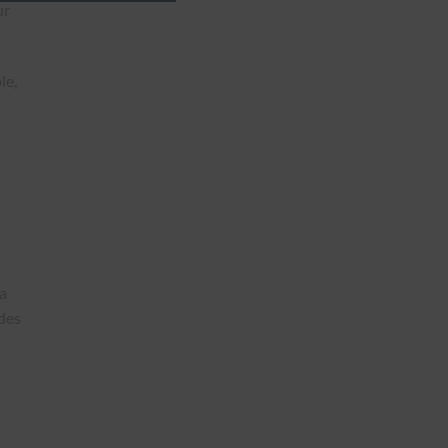
ur
le,
u
la
des