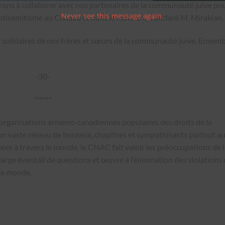
rons à collaborer avec nos partenaires de la communauté juive po
Never see this message again.
l’antisémitisme au Canada et dans le monde », a déclaré M. Mirakian.
 solidaires de nos frères et sœurs de la communauté juive. Ensemb
-30-
******
 organisations arméno-canadiennes populaires des droits de la
 un vaste réseau de bureaux, chapitres et sympathisants partout a
iées à travers le monde, le CNAC fait valoir les préoccupations de 
e éventail de questions et œuvre à l’élimination des violations 
 le monde.