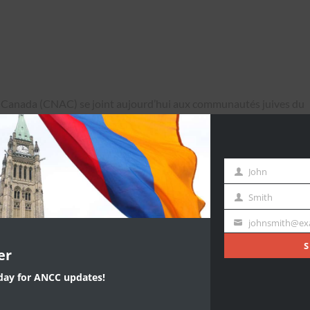
Canada (CNAC) se joint aujourd’hui aux communautés juives du
olennellement le Yom HaShoah, jour de la commémoration de
uis les horreurs indicibles de l’Holocauste. Un génocide systémati
John
First
 les communautés juives de toute l’Europe.
Name
Smith
Last
e sur le génocide arménien a permis Hitler de commette son propr
Name
johnsmith@ex
Your
de l’Europe », a déclaré Shahen Mirakian, président du CNAC.
email
S
er
39, Hitler avait déclaré : “Qui, après tout, parle aujourd’hui de
oday for ANCC updates!
ative éhontée de justifier ses crimes contre la communauté juive.