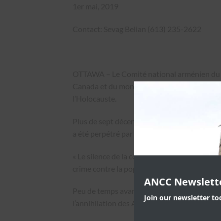
1er mai, 2019
Contact: Sevag Belian (613) 235-2622
OTTAWA – Le Comité national arménien du 
Canada et du monde entier pour marquer s
l’Holocauste.
Plus de sept décennies se sont écoulées dep
a été perpétré par le régime nazi, qui visait
« Le silence de la communauté international
crime contre la population innocente juive 
ANCC Newslett
Peu de temps avant d’envahir la Pologne en 19
Join our newsletter t
l’annihilation des Arméniens?” dans une tent