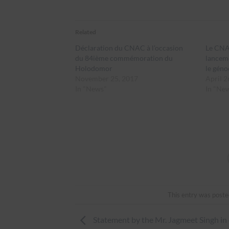
Related
Déclaration du CNAC à l’occasion
Le CNA
du 84ième commémoration du
lanceme
Holodomor
le gén
November 25, 2017
April 2
In "News"
In "Ne
This entry was poste
Statement by the Mr. Jagmeet Singh in