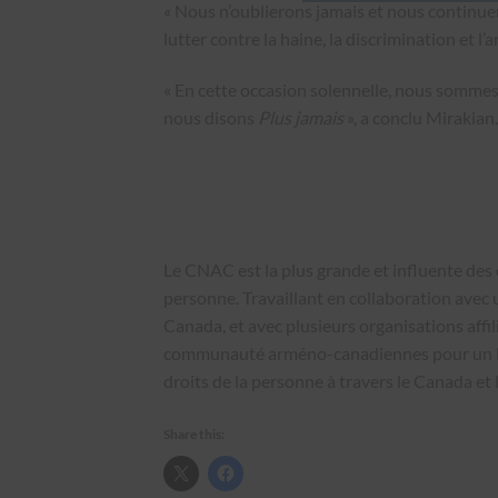
« Nous n’oublierons jamais et nous continue
lutter contre la haine, la discrimination et 
« En cette occasion solennelle, nous sommes
nous disons
Plus jamais
», a conclu Mirakian.
Le CNAC est la plus grande et influente des
personne. Travaillant en collaboration avec
Canada, et avec plusieurs organisations affil
communauté arméno-canadiennes pour un larg
droits de la personne à travers le Canada et
Share this: