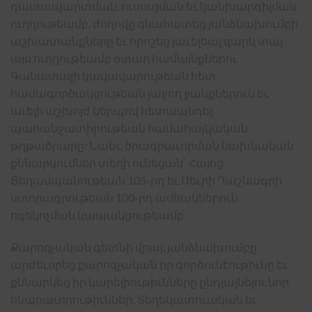
դատապարտման, ուսուցման եւ կանխարգիլման
ուղղութեամբ, ժողովը գնահատեց յանձնախումբի
աշխատանքները եւ որոշեց յաւելեալ զարկ տալ
այս ուղղութեամբ օտար համայնքներու
Գանատայի կավավարութեան հետ
համագործակցութեան յաջող ջանքներուն եւ
աւելի աշխոյժ կերպով հետապնդել
պահանջատիրութեան համահայկական
թղթածրարը: Նաեւ, ծրագրաւորման նախնական
քննարկումներ տեղի ունեցան՝ Հայոց
Ցեղասպանութեան 105-րդ եւ Սեւրի Դաշնագրի
ստորագրութեան 100-րդ ամեակներուն
ոգեկոչման կապակցութեամբ:
Քարոզչական գետնի վրայ, յանձնախումբը
արժեւորեց քարոզչական իր գործունէութիւնը եւ
քննարկեց իր կարելիութիւնները ընդլայնելու նոր
հնարաւորութիւններ: Տեղեկատուական եւ