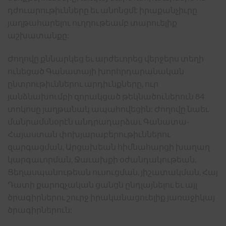
դժուարութիւնները եւ անոնցմէ իրաքանչիւրը
յաղթահարելու ուղղութեամբ տարուելիք
աշխատանքը:
Ժողովը քննարկեց եւ արժեւորեց վերջերս տեղի
ունեցած Գանատայի խորհրդարանական
ընտրութիւններու արդիւնքները, ուր
յանձնախումբի զորակցած թեկնածուներուն 84
տոկոսը յաղթանակ ապահովեցին: Ժողովը նաեւ
մանրամսնօրէն անդրադարձաւ Գանատա-
Հայաստան փոխյարաբերութիւններու
զարգացման, Արցախեան հիմնահարցի խաղաղ
կարգաւորման, Ջաւախքի օժանդակութեան,
Ցեղասպանութեան ուսուցման, յիշատակման, Հայ
Դատի քարոզչական ցանցն ընդլայնելու եւ այլ
ծրագիրներու շուրջ իրականացուելիք յառաջիկայ
ծրագիրներուն: