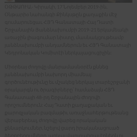
ՕԹԹԱՈՒԱ.- Կիրակի, 17 Նոյեմբեր 2019-ին,
Օնթարիo նահանգի Քինկսթըն քաղաքին մէջ
գումարուեցաւ ՀՅԴ Գանատայի Հայ Դատի
Շրջանային Յանձնախումբի 2019-21 երկամեակի
առաջին լիագումար նիստը, մասնակցութեամբ
յանձնախումբի անդամներուն եւ ՀՅԴ Գանատայի
Կեդրոնական Կոմիտէի ներկայացուցիչին:
Միօրեայ ժողովը մանրամասնօրէն քննեց
յանձնախումբի նախորդ միամեայ
գործունէութիւնը եւ մշակեց ներկայ տարեշրջանի
օրակարգն ու ծրագիրները՝ համաձայն ՀՅԴ
Գանատայի 48-րդ Շրջանային Ժողովի
որոշումներուն: Հայ Դատի քաղաքական եւ
քարոզչական բազմաթիւ առաջնահերթութեանց
վերաբերեալ, ժողովը վարեց որակական
քննարկումներ, նշելով ցարդ իրականացուած
ձեռքբերումները, առկայ մարտահրաւէրներն ու