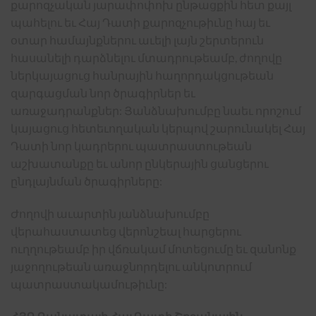
քարոզչական յարափոփոխ ընթացքին հետ քայլ
պահելու եւ Հայ Դատի քարոզչութիւնը հայ եւ
օտար համայնքներու աւելի լայն շերտերուն
հասանելի դարձնելու մտադրութեամբ, ժողովը
ներկայացուց հանրային հաղորդակցութեան
զարգացման նոր ծրագիրներ եւ
առաջադրանքներ: Յանձնախումբը նաեւ որոշում
կայացուց հետեւողական կերպով շարունակել Հայ
Դատի նոր կադրերու պատրաստութեան
աշխատանքը եւ անոր ընկերային ցանցերու
ընդլայնման ծրագիրները:
Ժողովի աւարտին յանձնախումբը
վերահաստատեց վերոնշեալ հարցերու
ուղղութեամբ իր վճռակամ մոտեցումը եւ զանոնք
յաջողութեան առաջնորդելու անկոտրում
պատրաստակամութիւնը: